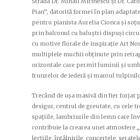
Strada Dr. Mihail Mirinescu și Dr. Car
Pian”, datorită formei în plan adaptat
pentru pianista Aurelia Cionca și soțul
prin balconul cu baluștri dispuși circu
cu motive florale de inspirație Art No
multiplele muchii obținute prin retrage
orizontale care permit luminii și umbr
frunzelor de iederă și maroul tulpinilo
Trecând de ușa masivă din fier forjat 
desigur, centrul de greutate, cu cele tr
spațiile, lambriurile din lemn care înve
contribuie la crearea unei atmosfere „
lecțiile, întâlnirile, concertele, sera