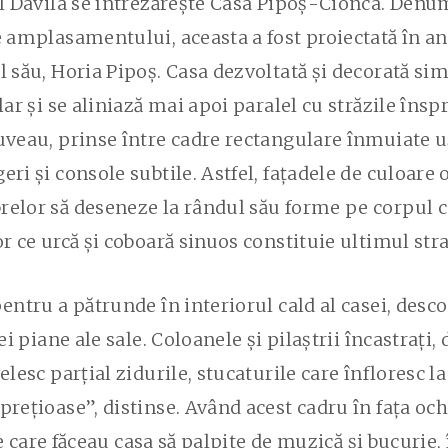
ol Davila se întrezărește Casa Pipoș-Cionca. Denu
e amplasamentului, aceasta a fost proiectată în an
 său, Horia Pipoș. Casa dezvoltată și decorată simet
lar și se aliniază mai apoi paralel cu străzile însp
uveau, prinse între cadre rectangulare înmuiate uș
ri și console subtile. Astfel, fațadele de culoare o
elor să deseneze la rândul său forme pe corpul ca
r ce urcă și coboară sinuos constituie ultimul stra
pentru a pătrunde în interiorul cald al casei, des
ei piane ale sale. Coloanele și pilaștrii încastrați
lesc parțial zidurile, stucaturile care înfloresc la
prețioase”, distinse. Având acest cadru în fața oc
tele care făceau casa să palpite de muzică și bucur