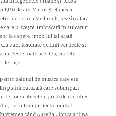
mită în legendele urbane și „Casa-
ii 1920 de arh. Victor Ștefănescu
ric se rotunjește la colț, iese în afară
re care privește. Îmbrăcată în stucaturi
or la capete, imobilul își arată
cru sunt fasonate de linii verticale și
sei. Peste toate acestea, verdele
t de tușe.
coperim salonul de muzica care era,
, din piatră naturală care subîmpart
 interior și obiectele grele de mobilier
hilor, ne putem proiecta mental
ie, în vremea când Aurelia Cionca anima