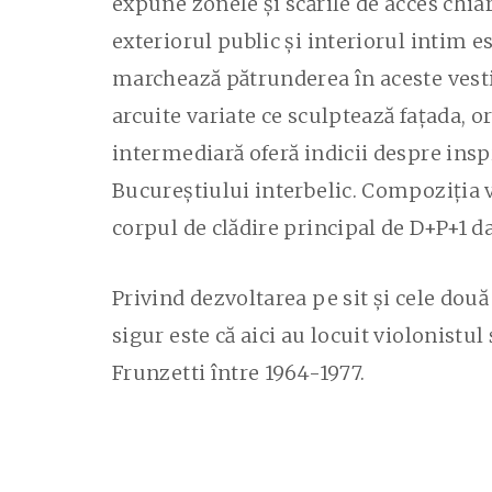
expune zonele și scările de acces chia
exteriorul public și interiorul intim 
marchează pătrunderea în aceste vestib
arcuite variate ce sculptează fațada, 
intermediară oferă indicii despre insp
Bucureștiului interbelic. Compoziția v
corpul de clădire principal de D+P+1 dat
Privind dezvoltarea pe sit și cele dou
sigur este că aici au locuit violonistul
Frunzetti între 1964-1977.