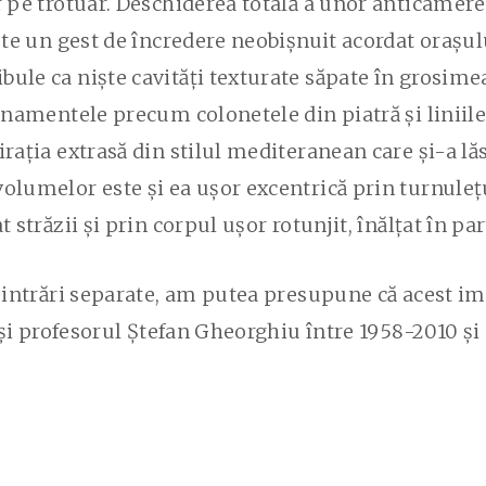
r pe trotuar. Deschiderea totală a unor anticamere
este un gest de încredere neobișnuit acordat orașul
ule ca niște cavități texturate săpate în grosimea
ornamentele precum colonetele din piatră și liniile
irația extrasă din stilul mediteranean care și-a l
olumelor este și ea ușor excentrică prin turnulețu
 străzii și prin corpul ușor rotunjit, înălțat în par
ă intrări separate, am putea presupune că acest im
 și profesorul Ștefan Gheorghiu între 1958-2010 și s