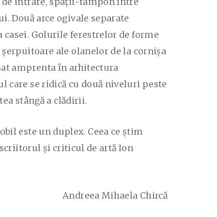
 de intrare, spații-tampon între
ui. Două arce ogivale separate
 casei. Golurile ferestrelor de forme
 șerpuitoare ale olanelor de la cornișa
ăsat amprenta în arhitectura
l care se ridică cu două niveluri peste
tea stângă a clădirii.
obil este un duplex. Ceea ce știm
criitorul și criticul de artă Ion
Andreea Mihaela Chircă