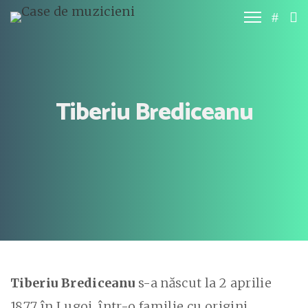
Tiberiu Brediceanu
Tiberiu Brediceanu
s-a născut la 2 aprilie
1877 în Lugoj, într-o familie cu origini