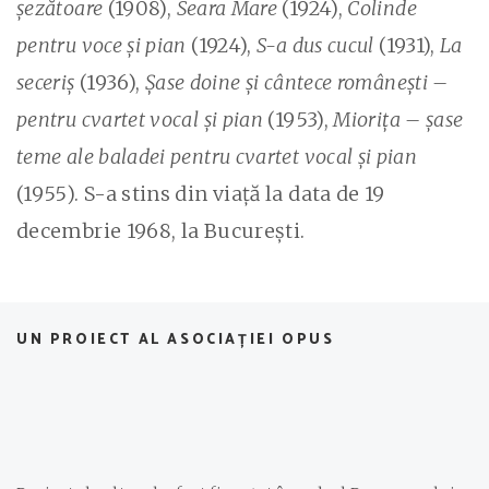
şezătoare
(1908),
Seara Mare
(1924),
Colinde
pentru voce şi pian
(1924),
S-a dus cucul
(1931),
La
seceriş
(1936),
Șase doine și cântece românești –
pentru cvartet vocal și pian
(1953),
Miorița – șase
teme ale baladei pentru cvartet vocal și pian
(1955). S-a stins din viață la data de 19
decembrie 1968, la București.
UN PROIECT AL ASOCIAȚIEI OPUS