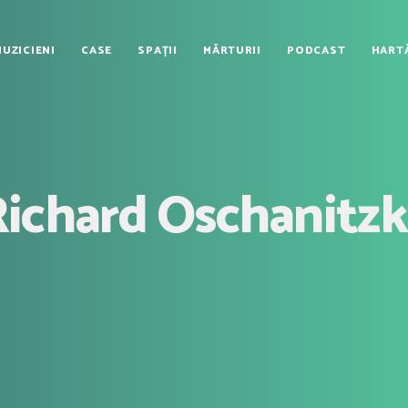
MUZICIENI
CASE
SPAȚII
MĂRTURII
PODCAST
HART
ichard Oschanitz